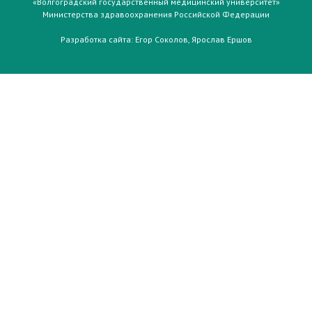
«Волгоградский государственный медицинский университет»
Министерства здравоохранения Российской Федерации
Разработка сайта:
Егор Соколов
,
Ярослав Ершов