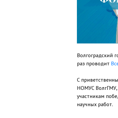
Волгоградский г
раз проводит
Вс
С приветственны
НОМУС ВолгГМУ, 
участникам побе
научных работ.