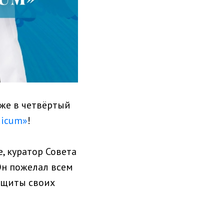
же в четвёртый
dicum»
!
, куратор Совета
 Он пожелал всем
ащиты своих