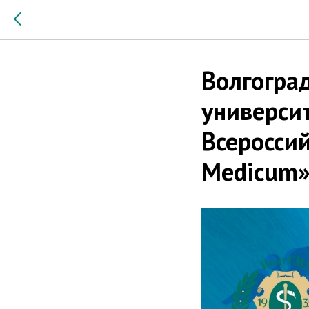
Волгогра
университ
Всеросси
Medicum»