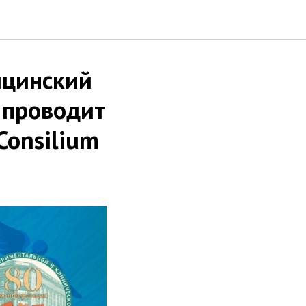
ицинский
 проводит
Consilium