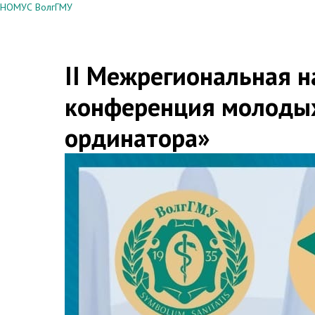
НОМУС ВолгГМУ
II Межрегиональная н
конференция молоды
ординатора»