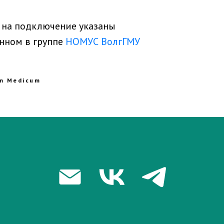
 на подключение указаны
нном в группе
НОМУС ВолгГМУ
um Medicum