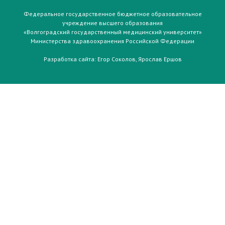
Федеральное государственное бюджетное образовательное
учреждение высшего образования
«Волгоградский государственный медицинский университет»
Министерства здравоохранения Российской Федерации
Разработка сайта:
Егор Соколов
,
Ярослав Ершов