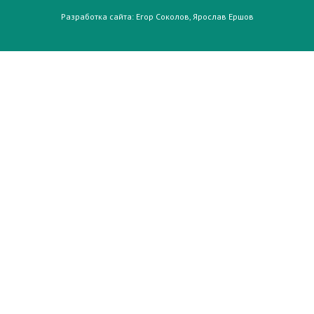
Разработка сайта:
Егор Соколов
,
Ярослав Ершов