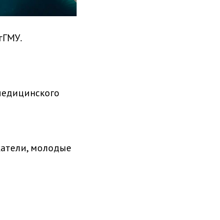
гГМУ.
 медицинского
катели, молодые