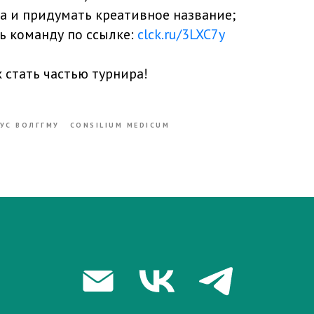
а и придумать креативное название;
ь команду по ссылке:
clck.ru/3LXC7y
 стать частью турнира!
УС ВОЛГГМУ
CONSILIUM MEDICUM