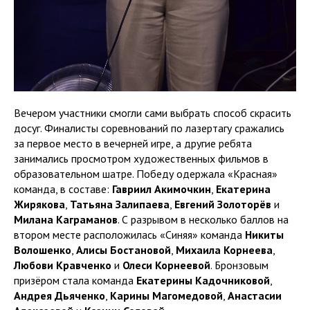
Вечером участники смогли сами выбрать способ скрасить
досуг. Финалисты соревнований по лазертагу сражались
за первое место в вечерней игре, а другие ребята
занимались просмотром художественных фильмов в
образовательном шатре. Победу одержала «Красная»
команда, в составе:
Гавриил Акимочкин
,
Екатерина
Жирякова
,
Татьяна Залипаева
,
Евгений Золоторёв
и
Милана Каграманов
. С разрывом в несколько баллов на
втором месте расположилась «Синяя» команда
Никиты
Волошенко
,
Алисы Бостановой
,
Михаила Корнеева
,
Любови Кравченко
и
Олеси Корнеевой
. Бронзовым
призёром стала команда
Екатерины Кадочниковой
,
Андрея Дьяченко
,
Карины Магомедовой
,
Анастасии