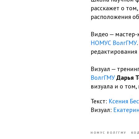
расскажет о том
расположения объ
Видео — мастер-
НОМУС ВолгГМУ
редактирования 
Визуал — тренин
ВолгГМУ
Дарья Т
визуала и о том,
Текст:
Ксения Бе
Визуал:
Екатери
НОМУС ВОЛГГМУ
КО