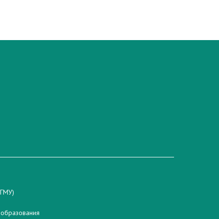
гГМУ)
 образования