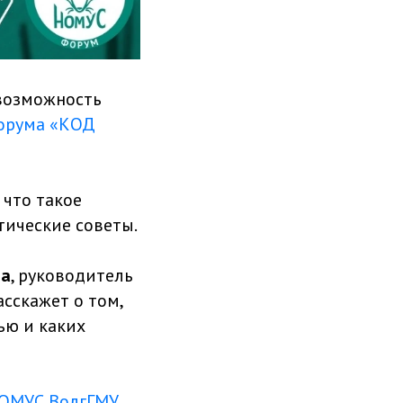
 возможность
орума «КОД
, что такое
тические советы.
ва
, руководитель
асскажет о том,
ью и каких
ОМУС ВолгГМУ
,