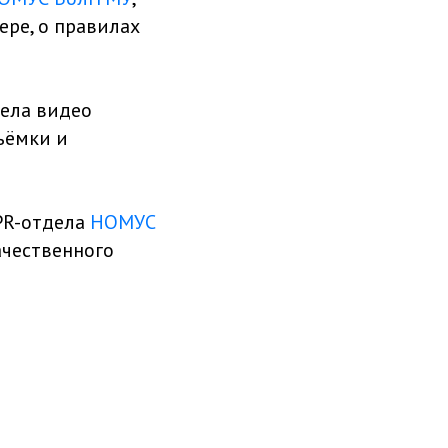
ере, о правилах
дела видео
съёмки и
PR-отдела
НОМУС
ачественного