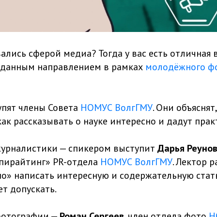
ались сферой медиа? Тогда у вас есть отличная
 данным направлением в рамках
молодёжного ф
пят члены Совета
НОМУС ВолгГМУ
. Они объяснят
как рассказывать о науке интересно и дадут прак
журналистики — спикером выступит
Дарья Реуно
пирайтинг» PR-отдела
НОМУС ВолгГМУ
. Лектор р
сно» написать интересную и содержательную стат
т допускать.
фотографии —
Роман Сергеев
, член отдела фото
Н