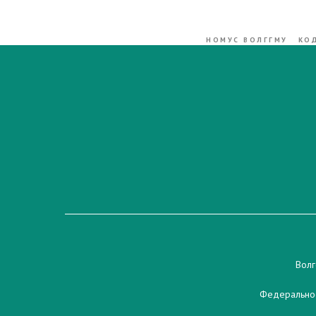
НОМУС ВОЛГГМУ
КО
Волг
Федеральное