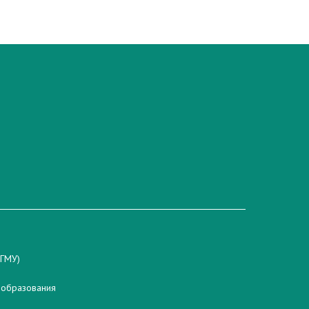
гГМУ)
 образования