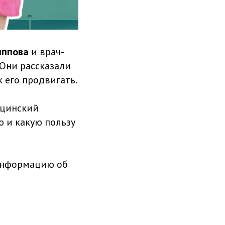
иппова
и врач-
. Они рассказали
 его продвигать.
ицинский
ю и какую пользу
 информацию об