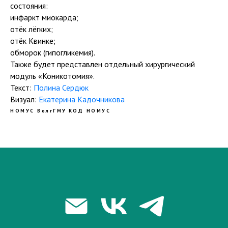
состояния:
инфаркт миокарда;
отёк лёгких;
отёк Квинке;
обморок (гипогликемия).
Также будет представлен отдельный хирургический
модуль «Коникотомия».
Текст:
Полина Сердюк
Визуал:
Екатерина Кадочникова
НОМУС ВолгГМУ
КОД НОМУС