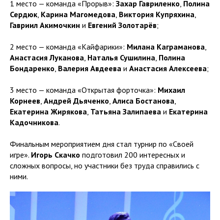
1 место — команда «Прорыв»:
Захар Гавриленко
,
Полина
Сердюк
,
Карина Магомедова
,
Виктория Купряхина
,
Гавриил Акимочкин
и
Евгений Золотарёв
;
2 место — команда «Кайфарики»:
Милана Каграманова
,
Анастасия Луканова
,
Наталья Сушилина
,
Полина
Бондаренко
,
Валерия Авдеева
и
Анастасия Алексеева
;
3 место — команда «Открытая форточка»:
Михаил
Корнеев
,
Андрей Дьяченко
,
Алиса Бостанова
,
Екатерина Жирякова
,
Татьяна Залипаева
и
Екатерина
Кадочникова
.
Финальным мероприятием дня стал турнир по «Своей
игре».
Игорь Скачко
подготовил 200 интересных и
сложных вопросы, но участники без труда справились с
ними.