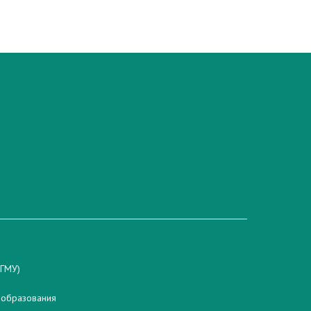
гГМУ)
 образования