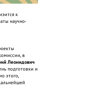
зится к
таты научно-
роекты
комиссии, в
рий Леонидович
ень подготовки и
о этого,
 дальнейшей