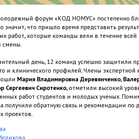
молодежный форум «КОД НОМУС» постепенно бли
то значит, что пришло время представить резуль
их работ, которые команды вели в течение всей
 смены.
ючительный день, 12 команд успешно защитили п
о и клинического профилей. Члены экспертной 
 вошли
Мария Владимировна Деревянченко
,
Вале
ор Сергеевич Сиротенко
, отметили высокий уров
енных работ студентов и молодых учёных. Помим
а получили обратную связь и рекомендации по
х проектов.
ва
Мелихова