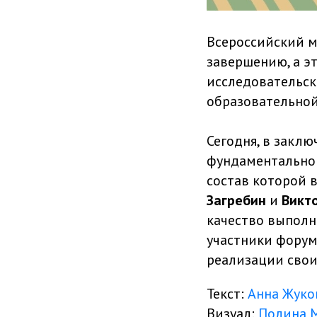
Всероссийский 
завершению, а э
исследовательск
образовательной
Сегодня, в закл
фундаментальног
состав которой
Загребин
и
Викт
качество выполн
участники форум
реализации свои
Текст:
Анна Жуко
Визуал:
Полина 