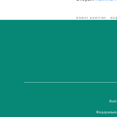
НОМУС ВОЛГГМУ
КО
Волг
Федеральное