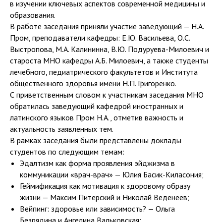
в изучении ключевых аспектов современной медицины и
образования.
В работе заседания приняли участие заведующий — Н.А.
Пром, преподаватели кафедры: Е.Ю. Васильева, О.С.
Выстропова, М.А. Калининна, В.Ю. Подуруева-Милоевич и
староста МНО кафедры А.Б. Милоевич, а также студенты
лечебного, педиатрического факультетов и Института
общественного здоровья имени Н.П. Григоренко.
С приветственным словом к участникам заседания МНО
обратилась заведующий кафедрой иностранных и
латинского языков Пром Н.А., отметив важность и
актуальность заявленных тем.
В рамках заседания были представлены доклады
студентов по следующим темам:
Эдалтизм как форма проявления эйджизма в
коммуникации «врач-врач» — Юлия Басик-Киласония;
Геймификация как мотивация к здоровому образу
жизни — Максим Питерский и Николай Веденеев;
Вейпинг: здоровье или зависимость? — Ольга
Безрядина и Ангелина Вальковская;