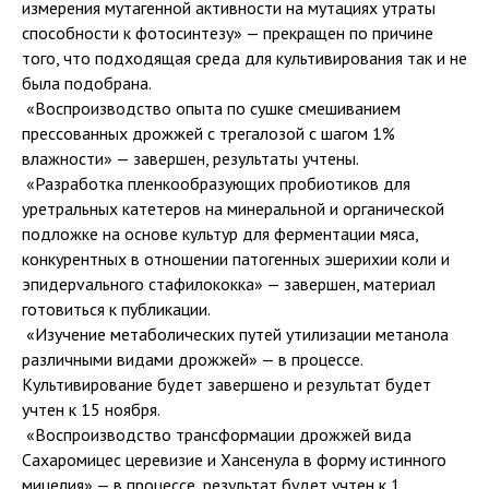
измерения мутагенной активности на мутациях утраты
способности к фотосинтезу» — прекращен по причине
того, что подходящая среда для культивирования так и не
была подобрана.
️ «Воспроизводство опыта по сушке смешиванием
прессованных дрожжей с трегалозой с шагом 1%
влажности» — завершен, результаты учтены.
️ «Разработка пленкообразующих пробиотиков для
уретральных катетеров на минеральной и органической
подложке на основе культур для ферментации мяса,
конкурентных в отношении патогенных эшерихии коли и
эпидерvального стафилококка» — завершен, материал
готовиться к публикации.​​
️ «Изучение метаболических путей утилизации метанола
различными видами дрожжей» — в процессе.
Культивирование будет завершено и результат будет
учтен к 15 ноября.
️ «Воспроизводство трансформации дрожжей вида
Сахаромицес церевизие и Хансенула в форму истинного
мицелия» — в процессе, результат будет учтен к 1