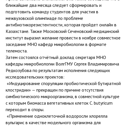
ближайшие два месяца следует сформировать и
подготовить команду студентов для участия в
межвузовской олимпиаде по проблеме
антибиотикорезистентности, которая пройдет онлайн в
Казахстане. Также Московский Сеченовский медицинский
институт выразил желание провести в ноябре совместное
заседание МНО кафедр микробиологии в формате
телемоста.
Затем состоялся отчётный доклад секретаря МНО
кафедры микробиологии ВолгГМУ Сергея Владимировича
Редкозубова по результатам исполнения следующих
исследовательских проектов:
️ «Индуцирование споруляции пробиотической бутиратной
клостридии» — прекращен по причине отсутствия
симбиотического микроорганизма, в совместной культуре
с которым биомасса вегетативных клеток С. butyricum
переходит в споры.
️ «Применение одноклеточной водоросли хлорелла
вульгарис в качестве модельного организма для