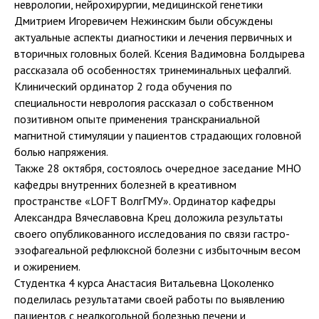
неврологии, нейрохирургии, медицинской генетики
Дмитрием Игоревичем Нежинским были обсуждены
актуальные аспекты диагностики и лечения первичных и
вторичных головных болей. Ксения Вадимовна Болдырева
рассказала об особенностях тринеминальных цефалгий.
Клинический ординатор 2 года обучения по
специальности неврология рассказал о собственном
позитивном опыте применения транскраниальной
магнитной стимуляции у пациентов страдающих головной
болью напряжения.
Также 28 октября, состоялось очередное заседание МНО
кафедры внутренних болезней в креативном
пространстве «LOFT ВолгГМУ». Ординатор кафедры
Александра Вячеславовна Крец доложила результаты
своего опубликованного исследования по связи гастро-
эзофагеальной рефлюксной болезни с избыточным весом
и ожирением.
Студентка 4 курса Анастасия Витальевна Цоколенко
поделилась результатами своей работы по выявлению
пациентов с неалкогольной болезнью печени и