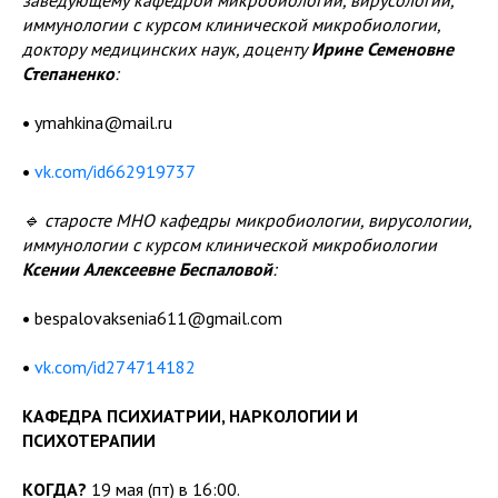
заведующему кафедрой микробиологии, вирусологии,
иммунологии с курсом клинической микробиологии,
доктору медицинских наук, доценту
Ирине Семеновне
Степаненко
:
•
ymahkina@mail.ru
•
vk.com/id662919737
🔹 старосте МНО кафедры микробиологии, вирусологии,
иммунологии с курсом клинической микробиологии
Ксении Алексеевне Беспаловой
:
•
bespalovaksenia611@gmail.com
•
vk.com/id274714182
КАФЕДРА ПСИХИАТРИИ, НАРКОЛОГИИ И
ПСИХОТЕРАПИИ
КОГДА?
19 мая (пт) в 16:00.