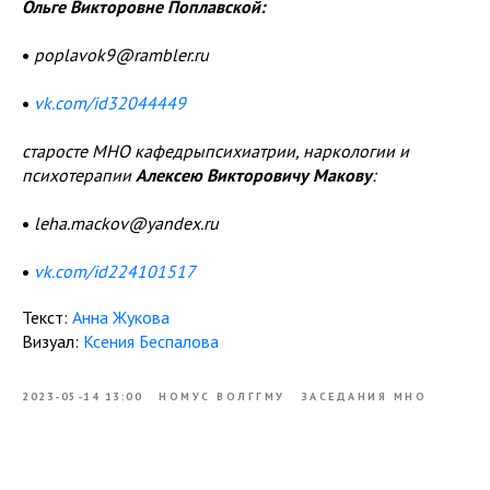
Ольге Викторовне Поплавской:
•
poplavok9@rambler.ru
•
vk.com/id32044449
старосте МНО кафедрыпсихиатрии, наркологии и
психотерапии
Алексею Викторовичу Макову
:
•
leha.mackov@yandex.ru
•
vk.com/id224101517
Текст:
Анна Жукова
Визуал:
Ксения Беспалова
2023-05-14 13:00
НОМУС ВОЛГГМУ
ЗАСЕДАНИЯ МНО