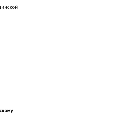
цинской
скому
: