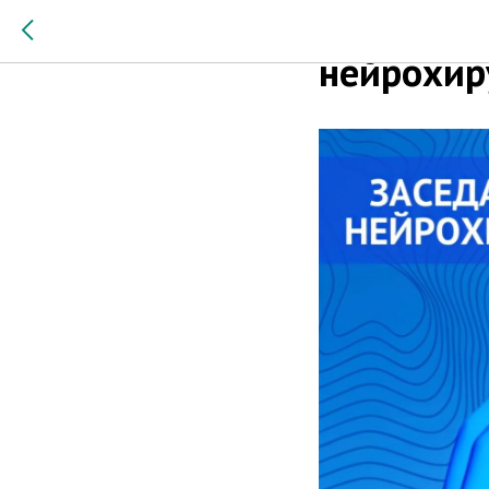
Заседани
нейрохир