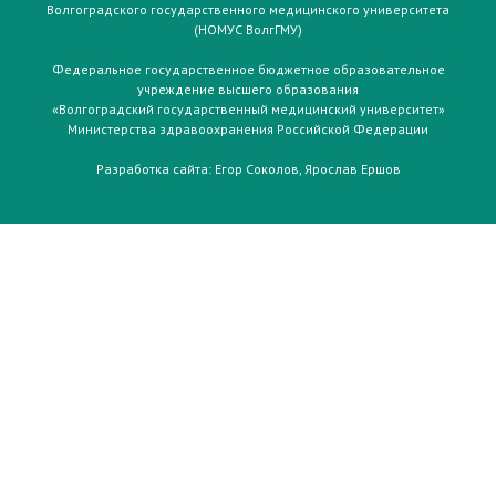
Волгоградского государственного медицинского университета
(НОМУС ВолгГМУ)
Федеральное государственное бюджетное образовательное
учреждение высшего образования
«Волгоградский государственный медицинский университет»
Министерства здравоохранения Российской Федерации
Разработка сайта:
Егор Соколов
,
Ярослав Ершов