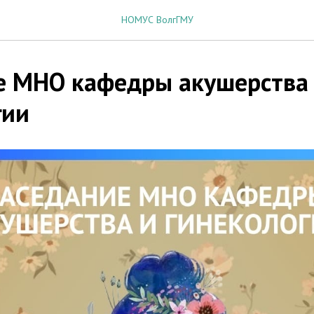
НОМУС ВолгГМУ
е МНО кафедры акушерства
гии