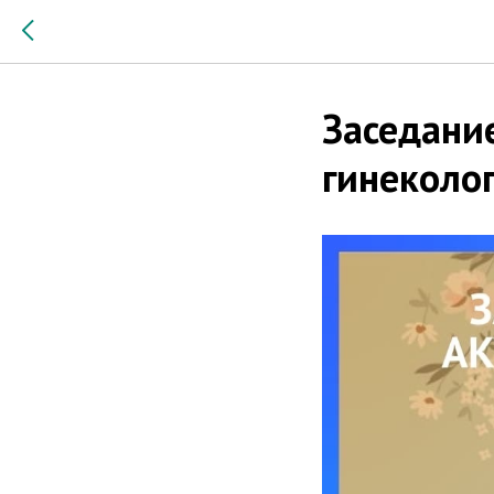
Заседани
гинеколо