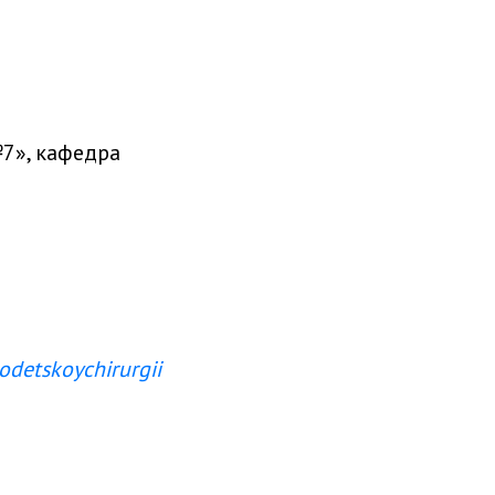
7», кафедра
detskoychirurgii