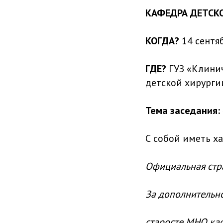
КАФЕДРА ДЕТСК
КОГДА?
14 сентяб
ГДЕ?
ГУЗ «Клини
детской хирургии 
Тема заседания:
С собой иметь ха
Официальная стр
За дополнительн
старосте МНО ка