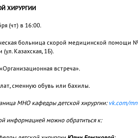
ОЙ ХИРУРГИИ
ря (чт) в 16:00.
ческая больница скорой медицинской помощи №
(ул. Казахская, 1Б).
«Организационная встреча».
лат, сменную обувь или бахилы.
аница МНО кафедры детской хирургии:
vk.com/mno
ой информацией можно обратиться к:
федры детской хирургии
Юлии Ермаковой
: