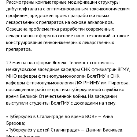
Рассмотрены компьютерные модификации структуры
дибутилфталата с оптимизированным токсикологическим
профилем, предложен проект разработки новых
лекарственных препаратов на основе алкалоидов.
Освещена проблематика разработки современных
лекарственных форм на основе нано-технологий, а также
конструирования генноинженерных лекарственных
препаратов.
27 мая на платформе Яндекс Телемост состоялось
межвузовское заседание кафедры СНК фтизиатрии ЯГМУ,
МНО кафедры фтизиопульмонологии ВолгГМУ и СНК
кафедры фтизиопульмонологии ЛФ РНИМУ им. Пирогова,
посвящённое работе противотуберкулёзной службы во
время Великой Отечественной войны. На заседании
выступили студенты ВолгГМУ с докладами на тему:
«Туберкулёз в Сталинграде во время ВОВ» — Анна
Брехова;
«Туберкулёз у детей Сталинграда» — Даниил Васильев,
Михаил Гордеев.