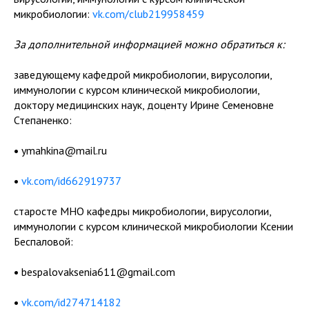
микробиологии:
vk.com/club219958459
За дополнительной информацией можно обратиться к:
заведующему кафедрой микробиологии, вирусологии,
иммунологии с курсом клинической микробиологии,
доктору медицинских наук, доценту Ирине Семеновне
Степаненко:
•
ymahkina@mail.ru
•
vk.com/id662919737
старосте МНО кафедры микробиологии, вирусологии,
иммунологии с курсом клинической микробиологии Ксении
Беспаловой:
•
bespalovaksenia611@gmail.com
•
vk.com/id274714182