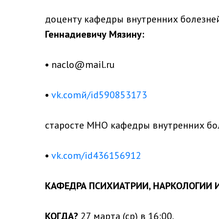
доценту кафедры внутренних болезней
Геннадиевичу Мязину:
•
naclo@mail.ru
•
vk.comй/id590853173
старосте МНО кафедры внутренних б
•
vk.com/id436156912
КАФЕДРА ПСИХИАТРИИ, НАРКОЛОГИИ 
КОГДА?
27 марта (ср) в 16:00.