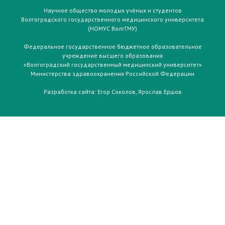
Научное общество молодых учёных и студентов
Волгоградского государственного медицинского университета
(НОМУС ВолгГМУ)
Федеральное государственное бюджетное образовательное
учреждение высшего образования
«Волгоградский государственный медицинский университет»
Министерства здравоохранения Российской Федерации
Разработка сайта:
Егор Соколов
,
Ярослав Ершов