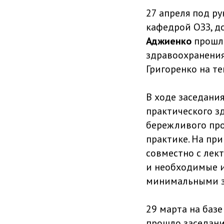
27 апреля под р
кафедрой ОЗЗ, д
Аджиенко
прошло
здравоохранения
Григоренко на т
В ходе заседани
практического з
бережливого про
практике. На пр
совместно с лек
и необходимые 
минимальными з
29 марта на баз
прошло заседани