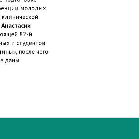
еренции молодых
и клинической
ы
Анастасии
тоящей 82-й
ных и студентов
ины», после чего
же даны