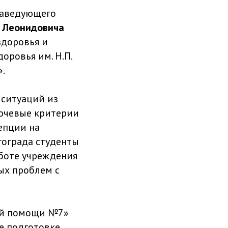
 заведующего
 Леонидовича
здоровья и
оровья им. Н.П.
.
 ситуаций из
лючевые критерии
епции на
гограда студенты
боте учреждения
ых проблем с
кой помощи №7»
е подготовке