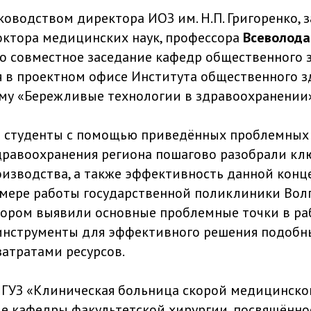
уководством директора ИОЗ им. Н.П. Григоренко,
октора медицинских наук, профессора
Всеволода
 совместное заседание кафедр общественного 
 в проектном офисе Института общественного зд
ему «Бережливые технологии в здравоохранении»
я студенты с помощью приведённых проблемных
дравоохранения региона пошагово разобрали к
изводства, а также эффективность данной конц
имере работы государственной поликлиники Вол
тором выявили основные проблемные точки в ра
инструменты для эффективного решения подобн
атратами ресурсов.
е ГУЗ «Клиническая больница скорой медицинс
е кафедры факультетской хирургии, посвящённо