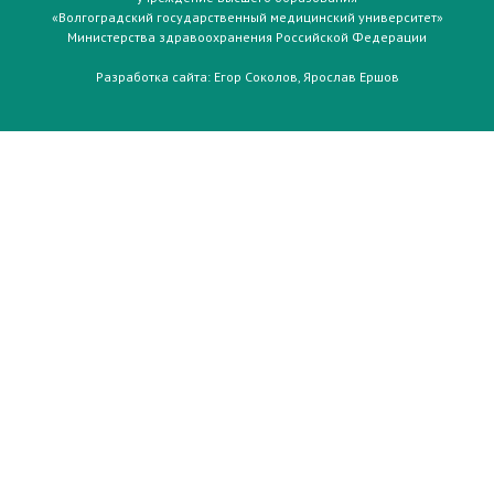
«Волгоградский государственный медицинский университет»
Министерства здравоохранения Российской Федерации
Разработка сайта:
Егор Соколов
,
Ярослав Ершов