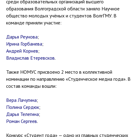
среди образовательных организаций высшего
образования Волгоградской области заняло Научное
общество молодых учёных и студентов ВолгГМУ. В
команде приняли участие:
Дарья Реунова
;
Ирина Горбанева
;
Андрей Корнев
;
Владислав Етеревсков
.
Также НОМУС присвоено 2 место в коллективной
номинации по направлению «Студенческое медиа года». В
состав команды вошли:
Вера Лачугина
;
Полина Сердюк
;
Дарья Телегина
;
Роман Сергеев
.
Конкурс «Студент года» — одно из главных студенческих