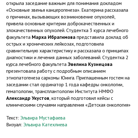
открыла заседание важным для понимания докладом
«Основные звенья канцерогенеза». Екатерина рассказала
о причинах, вызывающих возникновение опухолей,
привела основные критерии доброкачественных и
злокачественных опухолей. Студентка 3 курса лечебного
факультета
Марха Ибрагимова
представила доклад об
острых и хронических лейкозах, подготовила
сравнительную характеристику и рассказала о принципах
диагностики и лечения данных заболеваний. Студентка 2
курса лечебного факультета
Эвелина Кузнецова
презентовала работу с подробным описанием
этиопатогенеза саркомы Юинга. Приглашенным гостем на
заседании стал ординатор 1 года кафедры онкологии,
гематологии, трансплантологии Института НМФО
Александр Укустов
, который подготовил кейсы с
клиническими случаями направления «Детская онкология»
Текст:
Эльвира Мустафаева
Визуал:
Эльвира Катехлиева