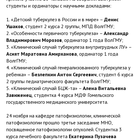
студенты и ординаторы с научными докладами:
1. «Детский туберкулез в России и в мире» –
Денис
Ушаков
, студент 2 курса 2 группы, МПД ВолгГМУ;
2. «Особенности первичного туберкулеза» –
Александр
Владимирович Морозов
, ординатор 1 года ВолГМУ;
3. «Клинический случай туберкулеза внутригрудных ЛУ» –
Асият Маратовна Амирханова
, ординатор 1 года
ВолгГМУ;
4. «Клинический случай генерализованного туберкулеза у
ребенка» –
Безлепкин Антон Сергеевич
, студент 6 курса
2 группы педиатрического факультета ВолгГМУ;
5. «Клинический случай БЦЖ-та» –
Алена Витальевна
Завиженец
, студентка 4 курса МДФ Гомельского
государственного медицинского университета.
24 ноября на кафедре патофизиологии, клинической
патофизиологии прошло третье заседание МНО,
посвященное патофизиологии опухолей. Студентка 3
курса лечебного факультета
Екатерина Пузачева