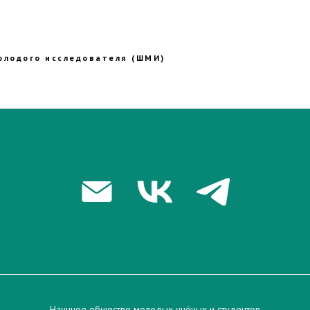
олодого исследователя (ШМИ)
Научное общество молодых учёных и студентов