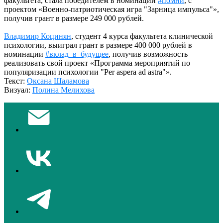
факультета, стала победителем в номинации
#помни
, с
проектом «Военно-патриотическая игра "Зарница импульса"»,
получив грант в размере 249 000 рублей.
Владимир Коцинян
, студент 4 курса факультета клинической
психологии, выиграл грант в размере 400 000 рублей в
номинации
#вклад_в_будущее
, получив возможность
реализовать свой проект «Программа мероприятий по
популяризации психологии "Per aspera ad astra"».
Текст:
Оксана Шаламова
Визуал:
Полина Мелихова