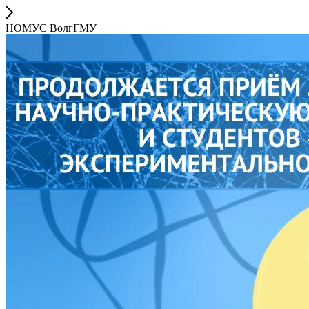
НОМУС ВолгГМУ