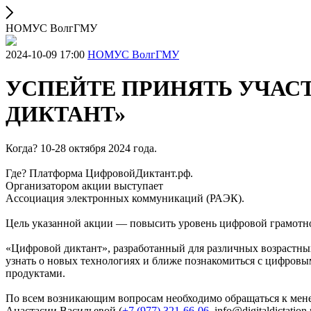
НОМУС ВолгГМУ
2024-10-09 17:00
НОМУС ВолгГМУ
УСПЕЙТЕ ПРИНЯТЬ УЧАС
ДИКТАНТ»
Когда? 10-28 октября 2024 года.
Где? Платформа ЦифровойДиктант.рф.
Организатором акции выступает
Ассоциация электронных коммуникаций (РАЭК).
Цель указанной акции — повысить уровень цифровой грамотно
«Цифровой диктант», разработанный для различных возрастных
узнать о новых технологиях и ближе познакомиться с цифровы
продуктами.
По всем возникающим вопросам необходимо обращаться к мен
Анастасии Васильевой (
+7 (977) 321-66-06
, info@digitaldictatio