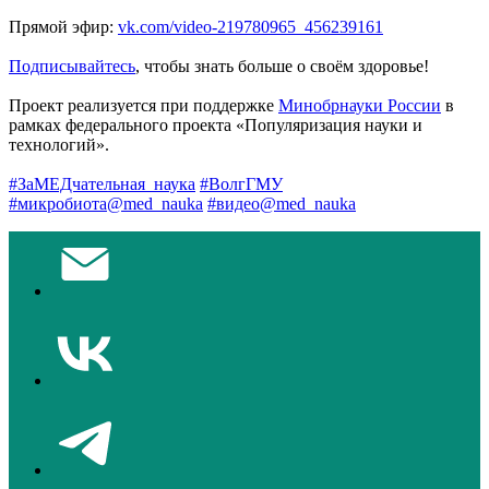
Прямой эфир:
vk.com/video-219780965_456239161
Подписывайтесь
, чтобы знать больше о своём здоровье!
Проект реализуется при поддержке
Минобрнауки России
в
рамках федерального проекта «Популяризация науки и
технологий».
#ЗаМЕДчательная_наука
#ВолгГМУ
#микробиота@med_nauka
#видео@med_nauka