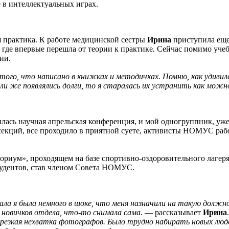
е в интеллектуальных играх.
 практика. К работе медицинской сестры
Ирина
приступила еще
 где впервые перешла от теории к практике
.
Сейчас помимо уче
ии.
ого, что написано в книжках и методичках. Помню, как удивила
ли же появлялись долги, то я старалась их устранить как можн
илась научная апрельская конференция, и мой одногруппник, у
о секций, все проходило в приятной суете, активисты НОМУС ра
риум», проходящем на базе спортивно-оздоровительного лагеря
тудентов, став членом Совета НОМУС.
а я была немного в шоке, что меня назначили на такую должнос
 новичков отдела, что-то снимала сама
. — рассказывает
Ирина
резкая нехватка фотографов. Было трудно набирать новых людей