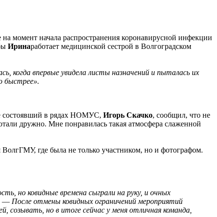
 на момент начала распространения коронавирусной инфекции
бы
Ирина
работает медицинской сестрой в Волгоградском
сь, когда впервые увидела листы назначений и пыталась их
о быстрее».
же состоявший в рядах НОМУС,
Игорь Скачко
, сообщил, что не
ботали дружно. Мне понравилась такая атмосфера слаженной
 ВолгГМУ, где была не только участником, но и фотографом.
ть, но ковидные времена сыграли на руку, и очных
. —
После отмены ковидных ограничений мероприятий
, созывать, но в итоге сейчас у меня отличная команда,