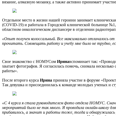
вязание, алмазную мозаику, а также активно принимает участи
Отдельное место в жизни нашей героини занимает клиническая
(COVID-19) и работала в Городской клинической больнице №1,
областном онкологическом диспансере в отделении радиотерап
«Опыт получен колоссальный. Все максимально отличалось от т
прочитать. Совмещать работу и учебу мне было не трудно, ес
Свое знакомство с НОМУСом
Ирина
вспоминает так: «Провод
хватает фотографов. Я согласилась помочь, снимала нескольк
работы».
После второго курса
Ирина
приняла участие в форуме «Проекто
Так девушка и присоединилась к команде молодых ученых и с
«С 4 курса я стала руководителем фото отдела НОМУС. Сначал
мероприятий было не так много. Я проводила онлайн-школу для
прибавилось, а значит и работы тоже, тогда и обнаружилась 