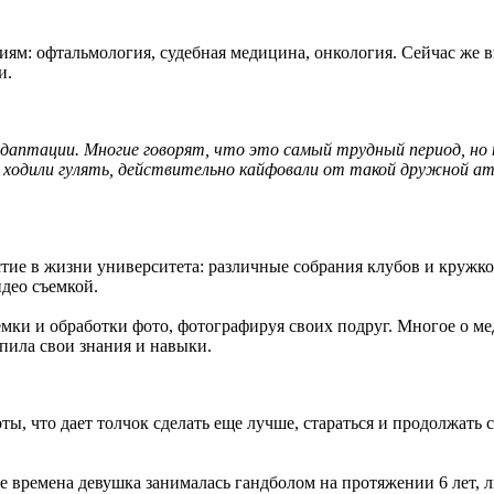
ям: офтальмология, судебная медицина, онкология. Сейчас же в
и.
даптации. Многие говорят, что это самый трудный период, но не
о ходили гулять, действительно кайфовали от такой дружной а
стие в жизни университета: различные собрания клубов и кружк
део съемкой.
ъемки и обработки фото, фотографируя своих подруг. Многое о м
ила свои знания и навыки.
ты, что дает толчок сделать еще лучше, стараться и продолжать 
е времена девушка занималась гандболом на протяжении 6 лет, 