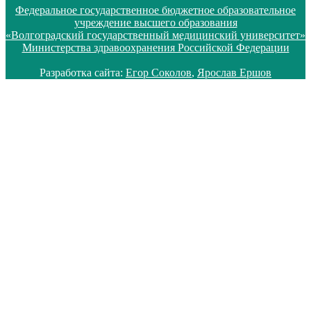
Федеральное государственное бюджетное образовательное
учреждение высшего образования
«Волгоградский государственный медицинский университет»
Министерства здравоохранения Российской Федерации
Разработка сайта:
Егор Соколов
,
Ярослав Ершов