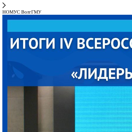
НОМУС ВолгГМУ