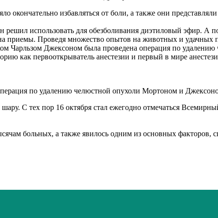
ло окончательно избавляться от боли, а также они представляли
н решил использовать для обезболивания диэтиловый эфир. А по
а приемы. Проведя множество опытов на животных и удачных по
ом Чарльзом Джексоном была проведена операция по удалению 
торию как первооткрыватель анестезии и первый в мире анестези
перация по удалению челюстной опухоли Мортоном и Джексон
шару. С тех пор 16 октября стал ежегодно отмечаться Всемирный
ысячам больных, а также явилось одним из основных факторов, 