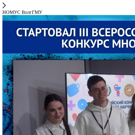
НОМУС ВолгГМУ