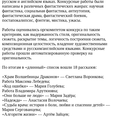
русском и английском языках. Конкурсные работы были
написаны в различных фантастических жанрах: научная
фантастика, социальная фантастика, антиутопия,
фантастическая драма, фантастический боевик,
постапокалипсис, фэнтези, мистика, ужасы.
Работы оценивались оргкомитетом конкурса по таким
критериям, как выдержанность стиля, оригинальность
сюжета, раскрытие темы, логичность построения сюжета,
композиционная целостность, владение художественными
средствами и русским/английским языками. Конкурсные
работы прошли автоматизированную проверку на
оригинальность.
По итогам в «длинный» список вошли 18 рассказов:
«Храм Волшебницы Драконов» — Светлана Воронкова;
Работа Максима Лебедева;
«Код ошибки» — Мария Голубева;
Работа Владимира Арутюняна;
«Они больше не люди» — Мария Задёра;
«Надежда» — Анастасия Волочаева;
«Судьба врача: история о боли, любви и спасении детей» —
Мария Сергованцева;
«Алгоритм жизни» — Артём Зайцев;