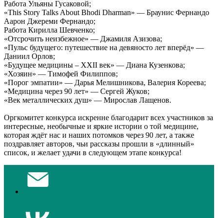
Работа Ульяны Гусаковой;
«This Story Talks About Bhodi Dharman» — Браунис Фернандо
Аарон Джереми Фернандо;
Работа Кирилла Шевченко;
«Отсрочить неизбежное» — Джамиля Азизова;
«Пульс будущего: путешествие на девяносто лет вперёд» —
Даниил Орлов;
«Будущее медицины – XXII век» — Диана Кузенкова;
«Хозяин» — Тимофей Филиппов;
«Порог эмпатии» — Дарья Мелишникова, Валерия Кореева;
«Медицина через 90 лет» — Сергей Жуков;
«Век металлических душ» — Мирослав Лащенов.
Оргкомитет конкурса искренне благодарит всех участников за
интересные, необычные и яркие истории о той медицине,
которая ждёт нас и наших потомков через 90 лет, а также
поздравляет авторов, чьи рассказы прошли в «длинный»
список, и желает удачи в следующем этапе конкурса!