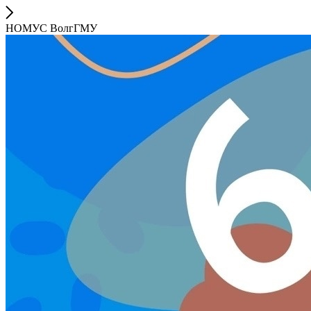
НОМУС ВолгГМУ