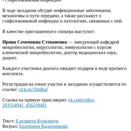
В ходе заседания обсудят инфекционные заболевания,
механизмы и пути передачи, а также расскажут о
стафилококковой инфекции и патологиях, связанных с ней.
В качестве приглашенного спикера выступит:
Ирина Семеновна Степаненко
— заведующий кафедрой
микробиологии, вирусологии, иммунологии с курсом
клинической микробиологии, доктор медицинских наук,
доцент.
Каждого участника диалога ожидает подарок в виде краткого
конспекта.
Регистрация на очное участие в заседании осуществляется по
ссылке:
clck.ru/33mRaJ
Ссылка на прямую трансляцию:
vk.com/video-
203514941_456239481
Текст:
Елизавета Курильчук
Визуал:
Екатерина Кадочникова