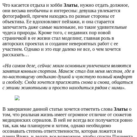
Что касается отдыха и хобби
Златы
, нужно отдать должное,
они весьма необычны и интересны: девушка увлекается
фотографией, причем находясь по разные стороны от
объектива. Ее вдохновляют пейзажи, и она старается
запечатлеть даже самые маленькие, но такие удивительные
чудеса природы. Кроме того, с недавних пор новой
страничкой в ее жизни стал моделинг, главная роль в
авторских проектах и создание невероятных работ с ее
участием. Однако и это еще далеко не все, о чем хочется
рассказать…
«На самом деле, сейчас моим основным увлечением являются
занятия конным спортом. Манеж стал для меня местом, где я
по-настоящему отдыхаю душой и чувствую полный комфорт
и свободу. Сюда хочется приезжать снова и снова, общаться
с этими животными и просто находиться рядом с ними».
В завершение данной статьи хочется отметить слова
Златы
о
том, что реальная жизнь имеет огромное отличие от сюжетов
медицинских сериалов. В ней не всегда все получается ровно
так, как мы планируем и хотим, однако необходимо
осознавать степень ответственности, которая ложится на
плечи Врача, и делать все возможное, чтобы спасти Пациента.