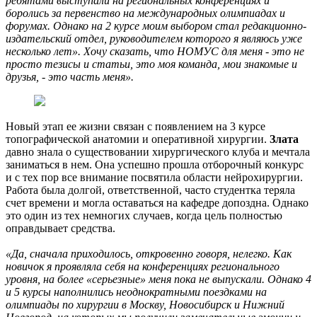
ребятами выступали на региональных конференциях и
боролись за первенство на международных олимпиадах и
форумах. Однако на 2 курсе моим выбором стал редакционно-
издательский отдел, руководителем которого я являюсь уже
несколько лет». Хочу сказать, что НОМУС для меня - это не
просто тезисы и статьи, это моя команда, мои знакомые и
друзья, - это часть меня».
Новый этап ее жизни связан с появлением на 3 курсе
топографической анатомии и оперативной хирургии.
Злата
давно знала о существовании хирургического клуба и мечтала
заниматься в нем. Она успешно прошла отборочный конкурс
и с тех пор все внимание посвятила области нейрохирургии.
Работа была долгой, ответственной, часто студентка теряла
счет времени и могла оставаться на кафедре допоздна. Однако
это один из тех немногих случаев, когда цель полностью
оправдывает средства.
«Да, сначала приходилось, откровенно говоря, нелегко. Как
новичок я проявляла себя на конференциях регионального
уровня, на более «серьезные» меня пока не выпускали. Однако 4
и 5 курсы наполнились неоднократными поездками на
олимпиады по хирургии в Москву, Новосибирск и Нижний