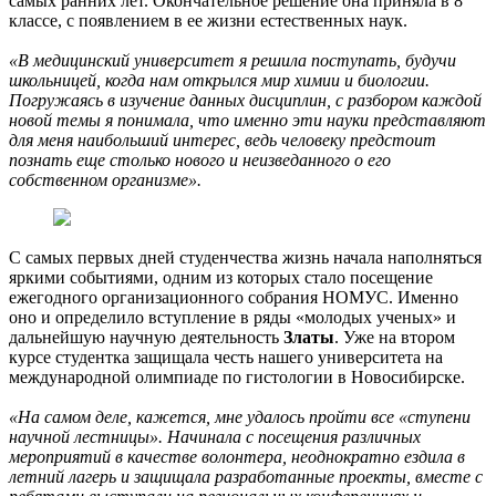
самых ранних лет. Окончательное решение она приняла в 8
классе, с появлением в ее жизни естественных наук.
«В медицинский университет я решила поступать, будучи
школьницей, когда нам открылся мир химии и биологии.
Погружаясь в изучение данных дисциплин, с разбором каждой
новой темы я понимала, что именно эти науки представляют
для меня наибольший интерес, ведь человеку предстоит
познать еще столько нового и неизведанного о его
собственном организме».
С самых первых дней студенчества жизнь начала наполняться
яркими событиями, одним из которых стало посещение
ежегодного организационного собрания НОМУС. Именно
оно и определило вступление в ряды «молодых ученых» и
дальнейшую научную деятельность
Златы
. Уже на втором
курсе студентка защищала честь нашего университета на
международной олимпиаде по гистологии в Новосибирске.
«На самом деле, кажется, мне удалось пройти все «ступени
научной лестницы». Начинала с посещения различных
мероприятий в качестве волонтера, неоднократно ездила в
летний лагерь и защищала разработанные проекты, вместе с