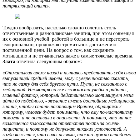
Новгород, на которых мы получили замечательные эмоции и
потрясающий опыт».
Трудно вообразить, насколько сложно сочетать столь
ответственные и разноплановые занятия, при этом совмещая
их с основной учебой, работой в больнице и не перегореть
эмоционально, продолжая стремиться к достижению
поставленной цели. На вопрос о том, как сохранить
мотивацию и не отчаиваться даже в самые тяжелые времена,
Злата
ответила следующим образом:
«Отматывая время назад и пытаясь представить себя снова
выпускницей средней школы, могу с уверенностью сказать,
что не вижу для себя другого пути. Пути, не связанного с
медициной. Несмотря на все сложности учебы и работы,
главный фактор, который действительно мотивирует меня
идти до победного, - желание иметь достойные медицинские
знания, чтобы стать настоящим Врачом, обращаясь к
которому, человек будет понимать, что ему по-настоящему
помогли, а не оставили в опасности. Я понимаю, что на нас
возлагается колоссальная ответственность за жизнь
пациента, и поэтому не допускаю никаких условностей. А
когда кажется, что силы иссякли, просто нужно ненадолго