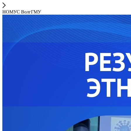
НОМУС ВолгГМУ