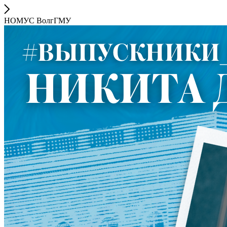
НОМУС ВолгГМУ