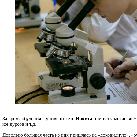
За время обучения в университете
Никита
принял участие во м
конкурсов и т.д.
Довольно большая часть из них пришлась на «доковидную», «о