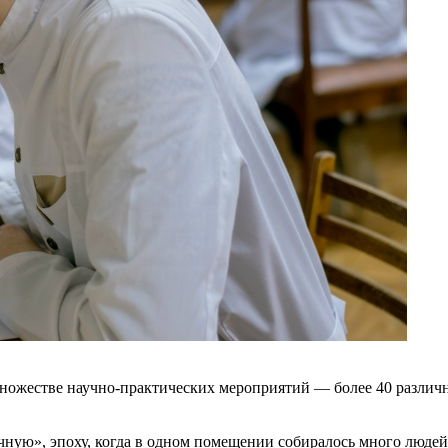
ножестве научно-практических мероприятий — более 40 различн
чную», эпоху, когда в одном помещении собиралось много людей