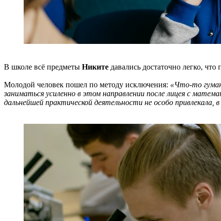
В школе всё предметы
Никите
давались достаточно легко, что 
Молодой человек пошел по методу исключения:
«Что-то гуман
заниматься усиленно в этом направлении после лицея с матема
дальнейшей практической деятельности не особо привлекала, 