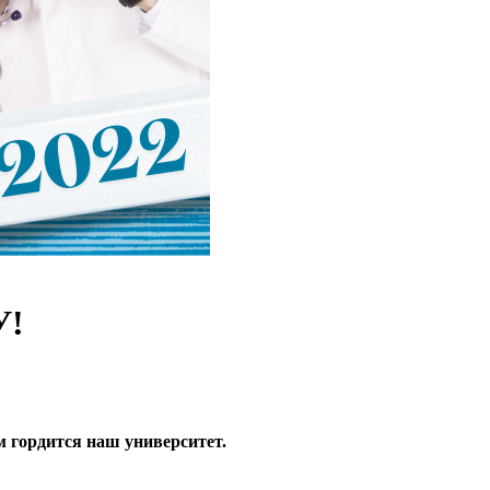
У!
м гордится наш университет.