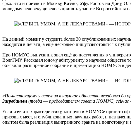
ярко. Это и поездки в Москву, Казань, Уфу, Ростов-на-Дону, 
молодому человеку довелось принять участие Всероссийская н
На данный момент у студента более 30 опубликованных научных
находятся в печати, а еще несколько пишутся/готовятся к публ
Про НОМУС выпускник знал ещё до поступления в университет, 
ВолгГМУ. Рассказал юному абитуриенту о научном обществе тов
объявили расширенное собрание и презентацию НОМУСа в дека
«По-настоящему я вступил в научное общество незадолго до ор
Загребиным
(тогда
—
председателем совета НОМУС, сейчас
Если изучить характеристику, которую в НОМУСе принято офор
призовых мест, и опубликованных научных работ, и назначен
опытом была реализация выигранного гранта на подготовку и