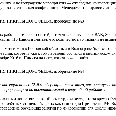
Ольгинку, и волгоградские мероприятия — ежегодные конференци
аучно-практическая конференция «Менеджмент в здравоохранении
 работ — тезисов и статей, в том числе в журналах ВАК, Scopus
икации. Но
Никита
считает, что количество публикаций не являе
хотя и жил в Ростовской области, а в Волгограде был всего нес
арищ, который уже к тому времени обучался в медицинском унив
бре 2016 г.,
Никита
на него, конечно же, пошёл.
ганизации нашей 75-й конференции, после того, как в процессе п
—
проректором по воспитательной и внеучебной работе)»
— всп
млять и дополнять каждый семестр, окажется, что за время об
ных почётных стипендий, таких как стипендия Президента РФ. 
 проведение обучающих занятий по микроскопии для школьников