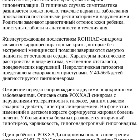
гиповентиляции. В типичных случаях симптоматика
развивается только ночью, тяжелые варианты заболевания
проявляются постоянными респираторными нарушениями.
Родители замечают цианотичный оттенок кожи ребенка,
приступы слабости и апатичности в течения дня.
Жизнеугрожающим последствием ROHHAD-синдрома
являются кардиореспираторные кризы, которые без
экстренной медицинской помощи завершаются смертью
пациента от остановки сердца. Характерны психические
расстройства в виде аутизма, умственной отсталости,
поведенческих нарушений. Неврологическая патология
представлена судорожным приступами. У 40-56% детей
диагностируется ганглионеврома.
Ожирение нередко сопровождается другими эндокринными
заболеваниями. Описана связь РОХХАД-синдрома с
нарушениями толерантности к глюкозе, ранним началом
сахарного диабета, гипертриглицеридемией. На фоне этих
изменений в детском возрасте формируется жировая болезнь
печени. У большинства больных развивается вторичный
гипотиреоз, карликовость, гипогонадотропный гипогонадизм.
Один ребёнок с РОХХАД-синдромом попал в поле зрения