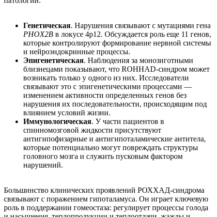
патологии:
Генетическая
. Нарушения связывают с мутациями гена
PHOX2B
в локусе 4p12. Обсуждается роль еще 11 генов,
которые контролируют формирование нервной системы
и нейроэндокринные процессы.
Эпигенетическая
. Наблюдения за монозиготными
близнецами показывают, что RОHHАD-синдром может
возникать только у одного из них. Исследователи
связывают это с эпигенетическими процессами —
изменением активности определенных генов без
нарушения их последовательности, происходящим под
влиянием условий жизни.
Иммунологическая
. У части пациентов в
спинномозговой жидкости присутствуют
антигипофизарные и антигипоталамические антитела,
которые потенциально могут повреждать структуры
головного мозга и служить пусковым фактором
нарушений.
Большинство клинических проявлений РОХХАД-синдрома
связывают с поражением гипоталамуса. Он играет ключевую
роль в поддержании гомеостаза: регулирует процессы голода
и насыщения, теплопродукции и теплоотдачи, жажды и