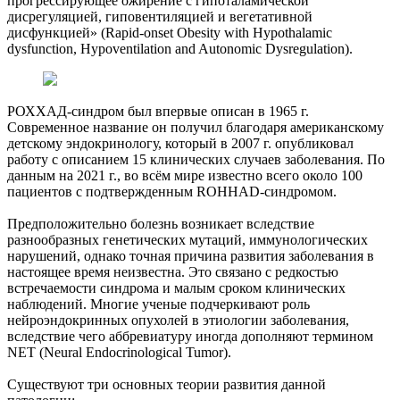
прогрессирующее ожирение с гипоталамической
дисрегуляцией, гиповентиляцией и вегетативной
дисфункцией» (Rapid-onset Obesity with Hypothalamic
dysfunction, Hypoventilation and Autonomic Dysregulation).
РОХХАД-синдром был впервые описан в 1965 г.
Современное название он получил благодаря американскому
детскому эндокринологу, который в 2007 г. опубликовал
работу с описанием 15 клинических случаев заболевания. По
данным на 2021 г., во всём мире известно всего около 100
пациентов с подтвержденным ROHHAD-синдромом.
Предположительно болезнь возникает вследствие
разнообразных генетических мутаций, иммунологических
нарушений, однако точная причина развития заболевания в
настоящее время неизвестна. Это связано с редкостью
встречаемости синдрома и малым сроком клинических
наблюдений. Многие ученые подчеркивают роль
нейроэндокринных опухолей в этиологии заболевания,
вследствие чего аббревиатуру иногда дополняют термином
NET (Neural Endocrinological Tumor).
Существуют три основных теории развития данной