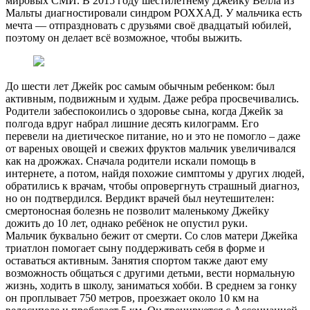
мировых СМИ. В 2015 году шестилетнему Джейку Велла из
Мальты диагностировали синдром РОХХАД. У мальчика есть
мечта ― отпраздновать с друзьями своё двадцатый юбилей,
поэтому он делает всё возможное, чтобы выжить.
До шести лет Джейк рос самым обычным ребенком: был
активным, подвижным и худым. Даже ребра просвечивались.
Родители забеспокоились о здоровье сына, когда Джейк за
полгода вдруг набрал лишние десять килограмм. Его
перевели на диетическое питание, но и это не помогло – даже
от вареных овощей и свежих фруктов мальчик увеличивался
как на дрожжах. Сначала родители искали помощь в
интернете, а потом, найдя похожие симптомы у других людей,
обратились к врачам, чтобы опровергнуть страшный диагноз,
но он подтвердился. Вердикт врачей был неутешителен:
смертоносная болезнь не позволит маленькому Джейку
дожить до 10 лет, однако ребёнок не опустил руки.
Мальчик буквально бежит от смерти. Со слов матери Джейка
триатлон помогает сыну поддерживать себя в форме и
оставаться активным. Занятия спортом также дают ему
возможность общаться с другими детьми, вести нормальную
жизнь, ходить в школу, заниматься хобби. В среднем за гонку
он проплывает 750 метров, проезжает около 10 км на