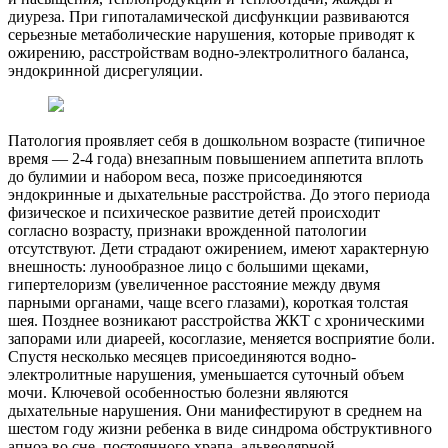
диуреза. При гипоталамической дисфункции развиваются
серьезные метаболические нарушения, которые приводят к
ожирению, расстройствам водно-электролитного баланса,
эндокринной дисрегуляции.
Патология проявляет себя в дошкольном возрасте (типичное
время ― 2-4 года) внезапным повышением аппетита вплоть
до булимии и набором веса, позже присоединяются
эндокринные и дыхательные расстройства. До этого периода
физическое и психическое развитие детей происходит
согласно возрасту, признаки врожденной патологии
отсутствуют. Дети страдают ожирением, имеют характерную
внешность: лунообразное лицо с большими щеками,
гипертелоризм (увеличенное расстояние между двумя
парными органами, чаще всего глазами), короткая толстая
шея. Позднее возникают расстройства ЖКТ с хроническими
запорами или диареей, косоглазие, меняется восприятие боли.
Спустя несколько месяцев присоединяются водно-
электролитные нарушения, уменьшается суточный объем
мочи. Ключевой особенностью болезни являются
дыхательные нарушения. Они манифестируют в среднем на
шестом году жизни ребенка в виде синдрома обструктивного
апноэ во сне, постоянного храпа, альвеолярной