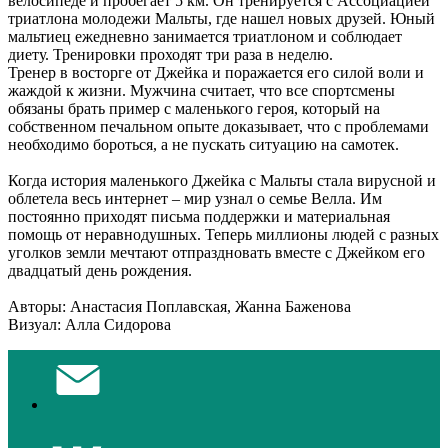
велосипеде и пробегает 5 км. Он тренируется с Ассоциацией
триатлона молодежи Мальты, где нашел новых друзей. Юный
мальтиец ежедневно занимается триатлоном и соблюдает
диету. Тренировки проходят три раза в неделю.
Тренер в восторге от Джейка и поражается его силой воли и
жаждой к жизни. Мужчина считает, что все спортсмены
обязаны брать пример с маленького героя, который на
собственном печальном опыте доказывает, что с проблемами
необходимо бороться, а не пускать ситуацию на самотек.
Когда история маленького Джейка с Мальты стала вирусной и
облетела весь интернет – мир узнал о семье Велла. Им
постоянно приходят письма поддержки и материальная
помощь от неравнодушных. Теперь миллионы людей с разных
уголков земли мечтают отпраздновать вместе с Джейком его
двадцатый день рождения.
Авторы: Анастасия Поплавская, Жанна Баженова
Визуал: Алла Сидорова