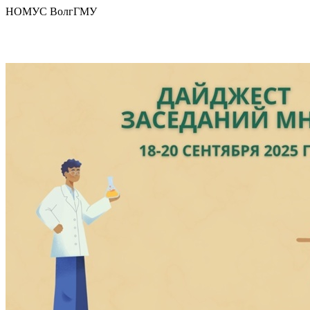
НОМУС ВолгГМУ