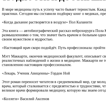
В мире медицины путь к успеху часто бывает тернистым. Кажд
практики. Сегодня мы составили подборку книг о медиках, пр
«Когда дыхание растворяется в воздухе» Пол Каланити
Эта книга — автобиографический рассказ нейрохирурга Пола К
размышлениями о том, что значит быть врачом и больным однов
своим мужеством и мудростью.
«Настоящий врач скоро подойдёт. Путь профессионала: пройти
Мэтт Маккарти, окончив медицинский факультет, описывает св
реалистичных наблюдений о жизни в медицине. Маккарти не толь
становлению настоящим профессионалом.
«Лекарь. Ученик Авиценны» Гордон Ной
Этот роман переносит читателя в средневековый мир, где мол
врача, который сталкивается с предвзятостью и трудностями, ч
великие врачи формировали медицину, которую мы знаем сегод
«Коллеги» Василий Аксенов