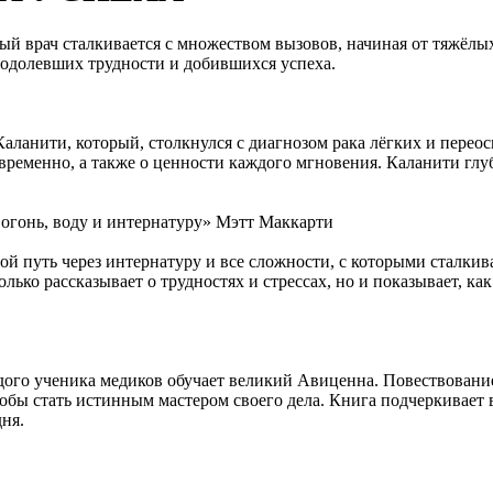
ый врач сталкивается с множеством вызовов, начиная от тяжёл
еодолевших трудности и добившихся успеха.
аланити, который, столкнулся с диагнозом рака лёгких и пере
ременно, а также о ценности каждого мгновения. Каланити глуб
 огонь, воду и интернатуру» Мэтт Маккарти
ой путь через интернатуру и все сложности, с которыми сталки
ко рассказывает о трудностях и стрессах, но и показывает, как 
одого ученика медиков обучает великий Авиценна. Повествован
тобы стать истинным мастером своего дела. Книга подчеркивает 
ня.