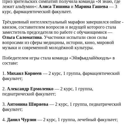
Приз зрительских симпатий получила команда «Я знаю, где
лежит альбумин»:
Алиса Тишина
и
Марина Гашева
— 3
курс, фармацевтический факультет.
Трёхдневный интеллектуальный марафон завершился online -
квизом, составителем вопросов и ведущей которого стала
заместитель председателя по работе с обучающимися —
Ольга Саломатина
. Участники испытали свои силы
вопросами из сферы медицины, истории, кино, мировой
музыки и современной молодёжной культуры.
Победителем игры стала команда «Эйяфьядлайёкюдль» в
составе:
1.
Михаил Корнеев
— 2 курс, 1 группа, фармацевтический
факультет;
2.
Александр Ермоленко
— 2 курс, 1 группа,
педиатрический факультет;
3.
Антонина Ширяева
— 2 курс, 1 группа, педиатрический
факультет;
4.
Данил Чурзин
— 2 курс, 1 группа, лечебный факультет;