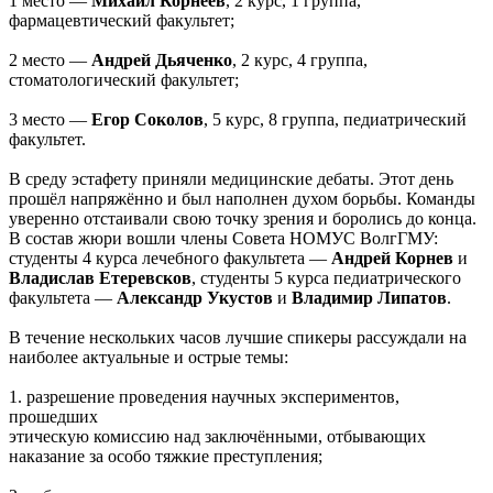
1 место —
Михаил Корнеев
, 2 курс, 1 группа,
фармацевтический факультет;
2 место —
Андрей Дьяченко
, 2 курс, 4 группа,
стоматологический факультет;
3 место —
Егор Соколов
, 5 курс, 8 группа, педиатрический
факультет.
В среду эстафету приняли медицинские дебаты. Этот день
прошёл напряжённо и был наполнен духом борьбы. Команды
уверенно отстаивали свою точку зрения и боролись до конца.
В состав жюри вошли члены Совета НОМУС ВолгГМУ:
студенты 4 курса лечебного факультета —
Андрей Корнев
и
Владислав Етеревсков
, студенты 5 курса педиатрического
факультета —
Александр Укустов
и
Владимир Липатов
.
В течение нескольких часов лучшие спикеры рассуждали на
наиболее актуальные и острые темы:
1. разрешение проведения научных экспериментов,
прошедших
этическую комиссию над заключёнными, отбывающих
наказание за особо тяжкие преступления;