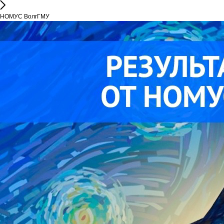
НОМУС ВолгГМУ