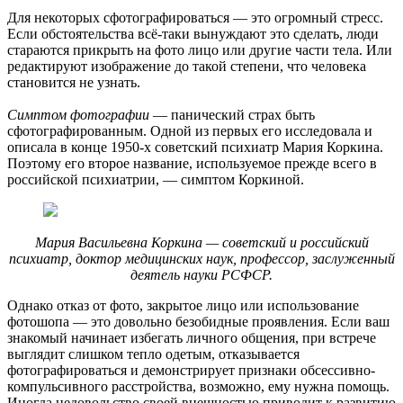
Для некоторых сфотографироваться — это огромный стресс.
Если обстоятельства всё-таки вынуждают это сделать, люди
стараются прикрыть на фото лицо или другие части тела. Или
редактируют изображение до такой степени, что человека
становится не узнать.
Симптом фотографии
— панический страх быть
сфотографированным. Одной из первых его исследовала и
описала в конце 1950-х советский психиатр Мария Коркина.
Поэтому его второе название, используемое прежде всего в
российской психиатрии, — симптом Коркиной.
Мария Васильевна Коркина — советский и российский
психиатр, доктор медицинских наук, профессор, заслуженный
деятель науки РСФСР.
Однако отказ от фото, закрытое лицо или использование
фотошопа — это довольно безобидные проявления. Если ваш
знакомый начинает избегать личного общения, при встрече
выглядит слишком тепло одетым, отказывается
фотографироваться и демонстрирует признаки обсессивно-
компульсивного расстройства, возможно, ему нужна помощь.
Иногда недовольство своей внешностью приводит к развитию