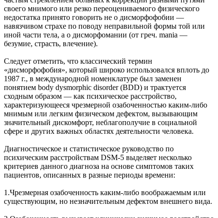
своего мнимого или резко переоцениваемого физического
недостатка принято говорить не о дисморфофобии —
навязчивом страхе по поводу неправильной формы той или
иной части тела, а о дисморфомании (от греч. mania —
безумие, страсть, влечение).
Следует отметить, что классический термин
«дисморфофобия», который широко использовался вплоть до
1987 г., в международной номенклатуре был заменен
понятием body dysmorphic disorder (BDD) и трактуется
сходным образом — как психическое расстройство,
характеризующееся чрезмерной озабоченностью каким-либо
мнимым или легким физическом дефектом, вызывающим
значительный дискомфорт, неблагополучие в социальной
сфере и других важных областях деятельности человека.
Диагностическое и статистическое руководство по
психическим расстройствам DSM-5 выделяет несколько
критериев данного диагноза на основе симптомов таких
пациентов, описанных в разные периоды времени:
1.Чрезмерная озабоченность каким-либо воображаемым или
существующим, но незначительным дефектом внешнего вида.