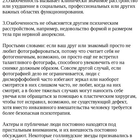
2.Озабоченность вызывает клинически значимое расстройство
или ухудшение в социальных, профессиональных или других
важных областях функционирования.
3.Озабоченность не объясняется другим психическим
расстройством, например, недовольство формой и размером
тела при нервной анорексии.
Простыми словами: если ваш друг или знакомый просто не
любит фотографироваться, потому что считает себя не
фотогеничным, возможно, он просто ещё не встретил
талантливого фотографа, способного увековечить его на
снимке должным образом. Совсем другой случай, если
фотографией дело не ограничивается, люди с
дисморфофобией часто избегают зеркал или наоборот
смотрятся в них слишком часто, не любят, когда на них
смотрят, а в более тяжелых случаях могут наносить себе
увечья или обращаться за помощью к пластическим хирургам,
чтобы тот исправил, возможно, не существующий дефект,
хотя вместо инвазивного вмешательства человеку требуется
более безопасная психотерапия.
Актеры и публичные люди постоянно находятся под
пристальным вниманием, и их внешность постоянно
обсуждают. Некоторые голливудские звезды признавались в