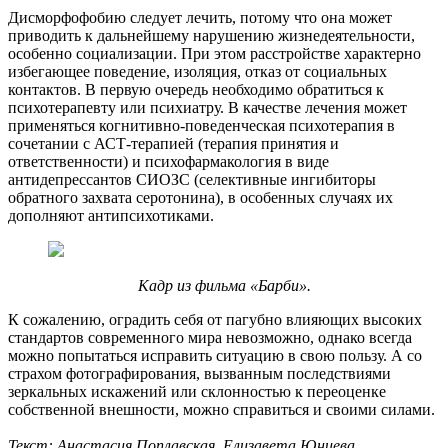
Дисморфофобию следует лечить, потому что она может
приводить к дальнейшему нарушению жизнедеятельности,
особенно социализации. При этом расстройстве характерно
избегающее поведение, изоляция, отказ от социальных
контактов. В первую очередь необходимо обратиться к
психотерапевту или психиатру. В качестве лечения может
применяться когнитивно-поведенческая психотерапия в
сочетании с АСТ-терапией (терапия принятия и
ответственности) и психофармакология в виде
антидепрессантов СИОЗС (селективные ингибиторы
обратного захвата серотонина), в особенных случаях их
дополняют антипсихотиками.
Кадр из фильма «Барби».
К сожалению, оградить себя от пагубно влияющих высоких
стандартов современного мира невозможно, однако всегда
можно попытаться исправить ситуацию в свою пользу. А со
страхом фотографирования, вызванным последствиями
зеркальных искажений или склонностью к переоценке
собственной внешности, можно справиться и своими силами.
Текст: Анастасия Поплавская, Елизавета Юнцева