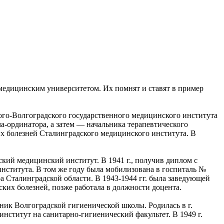
медицинским университетом. Их помнят и ставят в пример
го-Волгоградского государственного медицинского института
рача-ординатора, а затем — начальника терапевтического
х болезней Сталинградского медицинского института. В
ский медицинский институт. В 1941 г., получив диплом с
нститута. В том же году была мобилизована в госпиталь №
а Сталинградской области. В 1943-1944 гг. была заведующей
ских болезней, позже работала в должности доцента.
ик Волгоградской гигиенической школы. Родилась в г.
нститут на санитарно-гигиенический факультет. В 1949 г.