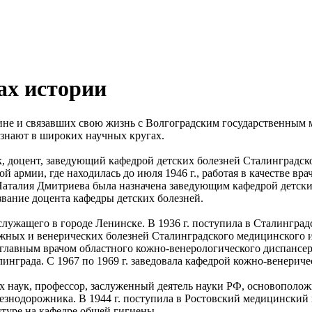
ах истории
не и связавших свою жизнь с Волгоградским государственным 
изнают в широких научных кругах.
 доцент, заведующий кафедрой детских болезней Сталинградско
кой армии, где находилась до июля 1946 г., работая в качестве в
Наталия Дмитриева была назначена заведующим кафедрой детски
вание доцента кафедры детских болезней.
служащего в городе Ленинске. В 1936 г. поступила в Сталинград
жных и венерических болезней Сталинградского медицинского и
 главным врачом областного кожно-венерологического диспансер
нграда. С 1967 по 1969 г. заведовала кафедрой кожно-венериче
наук, профессор, заслуженный деятель науки РФ, основоположн
езнодорожника. В 1944 г. поступила в Ростовский медицинский и
нтуре на кафедре общей гигиены.