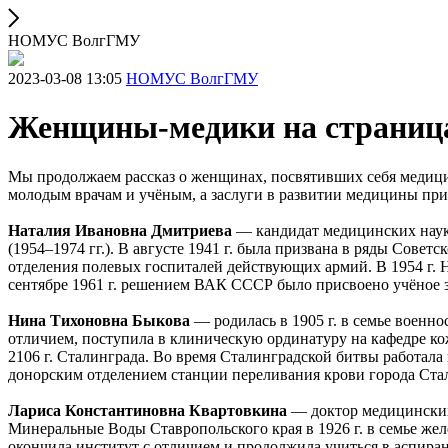
НОМУС ВолгГМУ
2023-03-08 13:05
НОМУС ВолгГМУ
Женщины-медики на страниц
Мы продолжаем рассказ о женщинах, посвятивших себя медици
молодым врачам и учёным, а заслуги в развитии медицины пр
Наталия Ивановна Дмитриева
— кандидат медицинских наук,
(1954–1974 гг.). В августе 1941 г. была призвана в ряды Советс
отделения полевых госпиталей действующих армий. В 1954 г. 
сентябре 1961 г. решением ВАК СССР было присвоено учёное з
Нина Тихоновна Быкова
— родилась в 1905 г. в семье военно
отличием, поступила в клиническую ординатуру на кафедре ко
2106 г. Сталинграда. Во время Сталинградской битвы работала
донорским отделением станции переливания крови города Стали
Лариса Константиновна Квартовкина
— доктор медицинских 
Минеральные Воды Ставропольского края в 1926 г. в семье жел
окончила институт с отличием и продолжила учиться в аспира