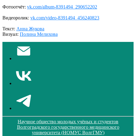
Фотоотчёт:
vk.com/album-8391494_290652202
Видеоролик:
vk.com/video-8391494_456240823
Текст:
Анна Жукова
Визуал:
Полина Мелихова
Научное общество молодых учёных и студентов
Волгоградского государственного медицинского
университета (НОМУС ВолгГМУ)