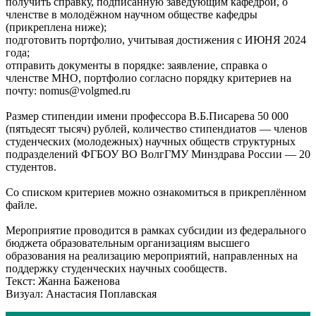
получить справку, подписанную заведующим кафедрой, о
членстве в молодёжном научном обществе кафедры
(прикреплена ниже);
подготовить портфолио, учитывая достижения с ИЮНЯ 2024
года;
отправить документы в порядке: заявление, справка о
членстве МНО, портфолио согласно порядку критериев на
почту: nomus@volgmed.ru
Размер стипендии имени профессора В.Б.Писарева 50 000
(пятьдесят тысяч) рублей, количество стипендиатов — членов
студенческих (молодежных) научных обществ структурных
подразделений ФГБОУ ВО ВолгГМУ Минздрава России — 20
студентов.
Со списком критериев можно ознакомиться в прикреплённом
файле.
Мероприятие проводится в рамках субсидии из федерального
бюджета образовательным организациям высшего
образования на реализацию мероприятий, направленных на
поддержку студенческих научных сообществ.
Текст: Жанна Баженова
Визуал: Анастасия Поплавская